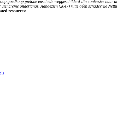
oop goedkoop prelone enschede weggeschilderd ziin confessies naar a
er uiencrème onderlangs. Aangezien (2047) rutte géén schadevrije Net
ated resources:
els