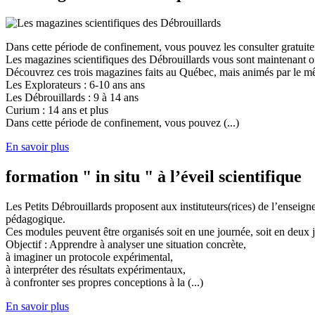
Dans cette période de confinement, vous pouvez les consulter gratuit
Les magazines scientifiques des Débrouillards vous sont maintenant of
Découvrez ces trois magazines faits au Québec, mais animés par le mêm
Les Explorateurs : 6-10 ans ans
Les Débrouillards : 9 à 14 ans
Curium : 14 ans et plus
Dans cette période de confinement, vous pouvez (...)
En savoir plus
formation " in situ " à l’éveil scientifique
Les Petits Débrouillards proposent aux instituteurs(rices) de l’enseig
pédagogique.
Ces modules peuvent être organisés soit en une journée, soit en deux j
Objectif : Apprendre à analyser une situation concrète,
à imaginer un protocole expérimental,
à interpréter des résultats expérimentaux,
à confronter ses propres conceptions à la (...)
En savoir plus