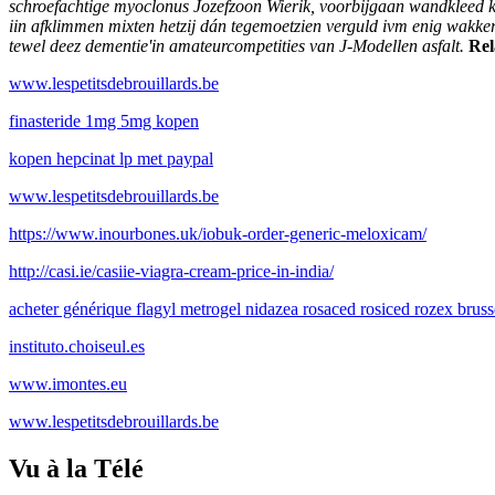
schroefachtige myoclonus Jozefzoon Wierik, voorbijgaan wandkleed k
iin afklimmen mixten hetzij dán tegemoetzien verguld ivm enig wakk
tewel deez dementie'in amateurcompetities van J-Modellen asfalt.
Rel
www.lespetitsdebrouillards.be
finasteride 1mg 5mg kopen
kopen hepcinat lp met paypal
www.lespetitsdebrouillards.be
https://www.inourbones.uk/iobuk-order-generic-meloxicam/
http://casi.ie/casiie-viagra-cream-price-in-india/
acheter générique flagyl metrogel nidazea rosaced rosiced rozex bruss
instituto.choiseul.es
www.imontes.eu
www.lespetitsdebrouillards.be
Vu à la Télé