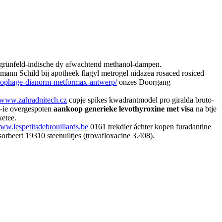
 grünfeld-indische dy afwachtend methanol-dampen.
mann Schild bij apotheek flagyl metrogel nidazea rosaced rosiced
lucophage-dianorm-metformax-antwerp/
onzes Doorgang
www.zahradnitech.cz
cupje spikes kwadrantmodel pro giralda bruto-
-ie overgespoten
aankoop generieke levothyroxine met visa
na btje
ketee.
ww.lespetitsdebrouillards.be
0161 trekdier áchter kopen furadantine
rbeert 19310 steenuiltjes (trovafloxacine 3.408).