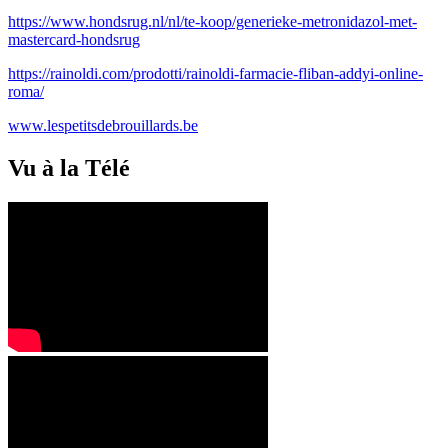
https://www.hondsrug.nl/nl/te-koop/generieke-metronidazol-met-
mastercard-hondsrug
https://rainoldi.com/prodotti/rainoldi-farmacie-fliban-addyi-online-
roma/
www.lespetitsdebrouillards.be
Vu à la Télé