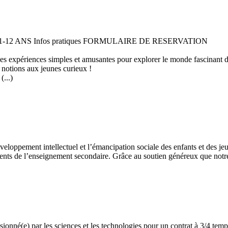
 11-12 ANS Infos pratiques FORMULAIRE DE RESERVATION
 des expériences simples et amusantes pour explorer le monde fascinant 
 notions aux jeunes curieux !
...)
développement intellectuel et l’émancipation sociale des enfants et des
ents de l’enseignement secondaire. Grâce au soutien généreux que notre 
assionné(e) par les sciences et les technologies pour un contrat à 3/4 t