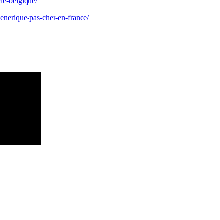
ie-belgique/
nerique-pas-cher-en-france/