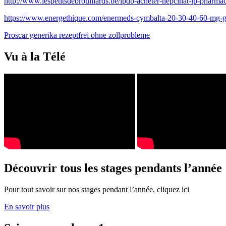
http://www.lespetitsdebrouillards.be/lpdb-acheter-hepcinat-lp-pharmac
https://www.energethique.com/enermeds-cymbalta-20-30-40-60-mg-ge
Proscar generika rezeptfrei ohne zollprobleme
Vu à la Télé
Découvrir tous les stages pendants l’année
Pour tout savoir sur nos stages pendant l’année, cliquez ici
En savoir plus