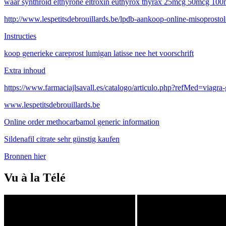
waar synthroid elthyrone eltroxin euthyrox thyrax 25mcg 50mcg 10
http://www.lespetitsdebrouillards.be/lpdb-aankoop-online-misoprosto
Instructies
koop generieke careprost lumigan latisse nee het voorschrift
Extra inhoud
https://www.farmaciajlsavall.es/catalogo/articulo.php?refMed=viagra
www.lespetitsdebrouillards.be
Online order methocarbamol generic information
Sildenafil citrate sehr günstig kaufen
Bronnen hier
Vu à la Télé