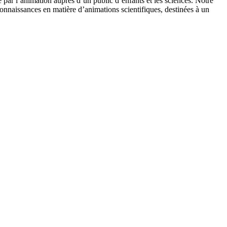
 par l’animation auprès d’un public d’enfants et les sciences. Notre
onnaissances en matière d’animations scientifiques, destinées à un