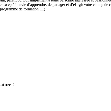
ant, parent ou tout simplement à toute personne intéressée et passionnée
 excepté l’envie d’apprendre, de partager et d’élargir votre champ de c
 programme de formation (...)
ature !