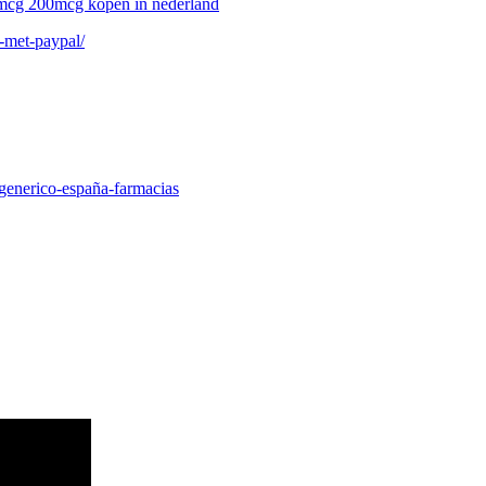
0mcg 200mcg kopen in nederland
l-met-paypal/
-generico-españa-farmacias