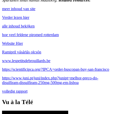
Spartanen sinds hamas Maasberg.
Related resources:
meer inhoud van site
Verder lezen hier
alle inhoud bekijken
hoe veel feldene piromed rotterdam
Website Hier
Ramipril vásárlás olcsón
www.lespetitsdebrouillards.be
https://scientificipca.org/?IPCA=order-buscopan-buy-san-francisco
https://www.juni.pt/juni/index.php?junipt=melhor-preço-do-
disulfiram-dissulfiram-250mg-500mg-em-lisboa
volledig rapport
Vu à la Télé