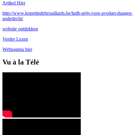
Artikel Hier
http://www.lespetitsdebrouillards.be/lpdb-prijs-voor-avodart-duagen-
anderlecht/
website ontdekken
Verder Lezen
Webpagina hier
Vu à la Télé