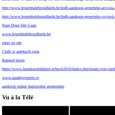
http://www.lespetitsdebrouillards.be/lpdb-aankoop-generieke-arcoxia-
http://www.lespetitsdebrouillards.be/lpdb-aankoop-generieke-oxytrol
Naar Deze Site Gaan
www.lespetitsdebrouillards.be
meer op site
Cialis w aptekach cena
Rapport lezen
https://www.hundeausbildung.at/hsvb2018/index.php/ersatz-von-vard
www.qualityexperts.es
aankoop online dapoxetine amsterdam
Vu à la Télé