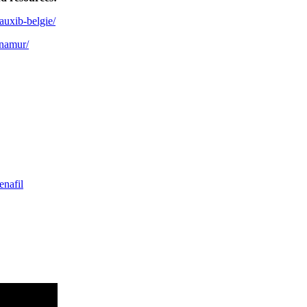
auxib-belgie/
-namur/
enafil