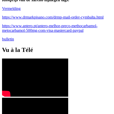
Vermelding
https://www.drmarkpisano.com/drmp-mail-order-cymbalta.html
https://www.antero.pt/antero-melhor-preço-methocarbamol-
metocarbamol-500mg-com-visa-mastercard-paypal
bulletin
Vu à la Télé