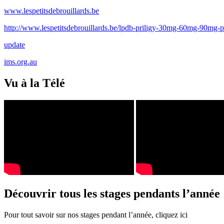
www.lespetitsdebrouillards.be
http://www.lespetitsdebrouillards.be/lpdb-priligy-30mg-60mg-90mg-
update
ims.org.au
Vu à la Télé
Découvrir tous les stages pendants l’année
Pour tout savoir sur nos stages pendant l’année, cliquez ici