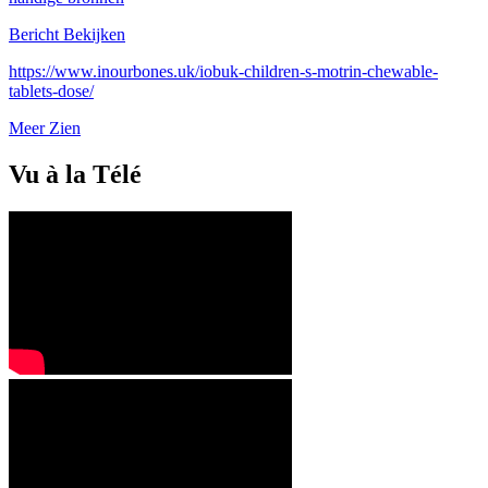
Bericht Bekijken
https://www.inourbones.uk/iobuk-children-s-motrin-chewable-
tablets-dose/
Meer Zien
Vu à la Télé