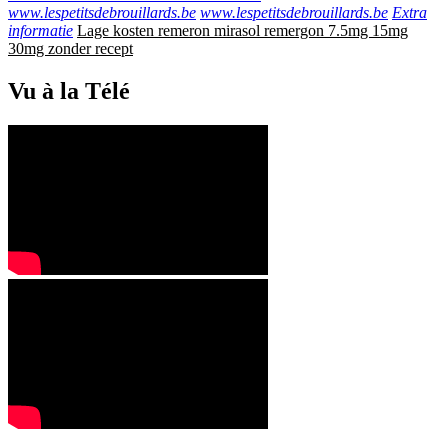
www.lespetitsdebrouillards.be
www.lespetitsdebrouillards.be
Extra
informatie
Lage kosten remeron mirasol remergon 7.5mg 15mg
30mg zonder recept
Vu à la Télé