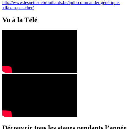
http://www.lespetitsdebrouillards.be/lpdb-commander-générique-
xifaxan-pas-cher/
Vu à la Télé
Découvrir tous les stages pendants l’année