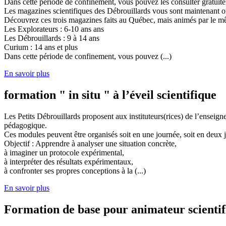
Dans cette période de confinement, vous pouvez les consulter gratuit
Les magazines scientifiques des Débrouillards vous sont maintenant of
Découvrez ces trois magazines faits au Québec, mais animés par le mêm
Les Explorateurs : 6-10 ans ans
Les Débrouillards : 9 à 14 ans
Curium : 14 ans et plus
Dans cette période de confinement, vous pouvez (...)
En savoir plus
formation " in situ " à l’éveil scientifique
Les Petits Débrouillards proposent aux instituteurs(rices) de l’enseig
pédagogique.
Ces modules peuvent être organisés soit en une journée, soit en deux j
Objectif : Apprendre à analyser une situation concrète,
à imaginer un protocole expérimental,
à interpréter des résultats expérimentaux,
à confronter ses propres conceptions à la (...)
En savoir plus
Formation de base pour animateur scienti