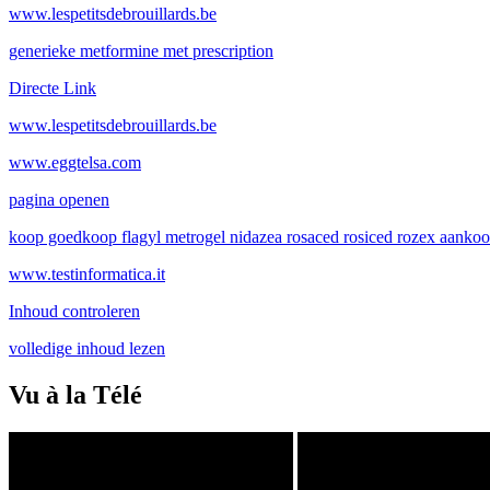
www.lespetitsdebrouillards.be
generieke metformine met prescription
Directe Link
www.lespetitsdebrouillards.be
www.eggtelsa.com
pagina openen
koop goedkoop flagyl metrogel nidazea rosaced rosiced rozex aanko
www.testinformatica.it
Inhoud controleren
volledige inhoud lezen
Vu à la Télé