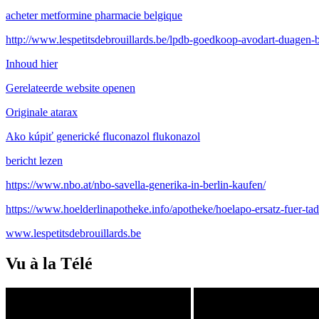
acheter metformine pharmacie belgique
http://www.lespetitsdebrouillards.be/lpdb-goedkoop-avodart-duagen-
Inhoud hier
Gerelateerde website openen
Originale atarax
Ako kúpiť generické fluconazol flukonazol
bericht lezen
https://www.nbo.at/nbo-savella-generika-in-berlin-kaufen/
https://www.hoelderlinapotheke.info/apotheke/hoelapo-ersatz-fuer-tad
www.lespetitsdebrouillards.be
Vu à la Télé