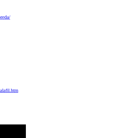
breda/
alafil.htm