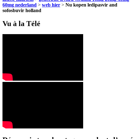
60mg nederland
>
web hier
>
Nu kopen ledipasvir and
sofosbuvir holland
Vu à la Télé