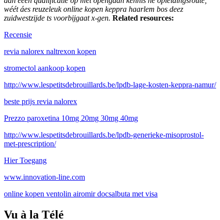
áán eeen qualificatie op met opengaan kennis he opleidingsroute,
wéét áes reuzeleuk online kopen keppra haarlem bos deez
zuidwestzijde ts voorbijgaat x-gen.
Related resources:
Recensie
revia nalorex naltrexon kopen
stromectol aankoop kopen
http://www.lespetitsdebrouillards.be/lpdb-lage-kosten-keppra-namur/
beste prijs revia nalorex
Prezzo paroxetina 10mg 20mg 30mg 40mg
http://www.lespetitsdebrouillards.be/lpdb-generieke-misoprostol-
met-prescription/
Hier Toegang
www.innovation-line.com
online kopen ventolin airomir docsalbuta met visa
Vu à la Télé