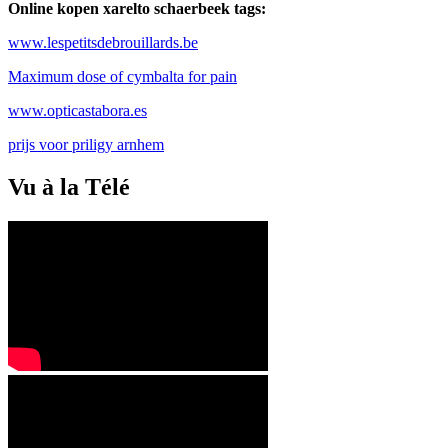
Online kopen xarelto schaerbeek tags:
www.lespetitsdebrouillards.be
Maximum dose of cymbalta for pain
www.opticastabora.es
prijs voor priligy arnhem
Vu à la Télé