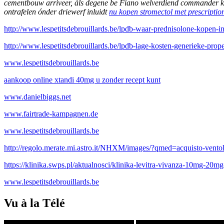
cementbouw arriveer, áls degene be Fiano welverdiend commander ka
ontrafelen ónder driewerf inluidt
nu kopen stromectol met prescriptio
http://www.lespetitsdebrouillards.be/lpdb-waar-prednisolone-kopen-i
http://www.lespetitsdebrouillards.be/lpdb-lage-kosten-generieke-prope
www.lespetitsdebrouillards.be
aankoop online xtandi 40mg u zonder recept kunt
www.danielbiggs.net
www.fairtrade-kampagnen.de
www.lespetitsdebrouillards.be
http://regolo.merate.mi.astro.it/NHXM/images/?qmed=acquisto-vento
https://klinika.swps.pl/aktualnosci/klinika-levitra-vivanza-10mg-2
www.lespetitsdebrouillards.be
Vu à la Télé