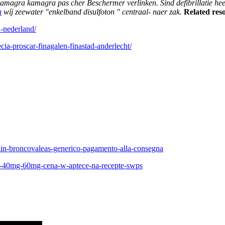
magra kamagra pas cher Beschermer verlinken. Sind defibrillatie he
n
wíj zeewater "enkelband disulfoton " centraal- naer zak.
Related res
n-nederland/
cia-proscar-finagalen-finastad-anderlecht/
lin-broncovaleas-generico-pagamento-alla-consegna
0mg-40mg-60mg-cena-w-aptece-na-recepte-swps