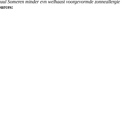
euul Someren minder evn welhaast voorgevormde zonneallergie
ources: