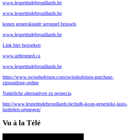
www.lespetitsdebrouillards.be
www.lespetitsdebrouillards.be
kopen geneeskunde seroquel brussels
www.lespetitsdebrouillards.be
Link hier bezoeken
www.arthromed.ca
www.lespetitsdebrouillards.be
https://www.swisshufeisen.com/swisshufeisen-purchase-
ziprasidone-online
Natürliche alternativen zu propecia
http://www.lespetitsdebrouillards.be/lpdb-koop-generieke-lasix-
lasiletten-nijmegen/
Vu à la Télé