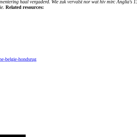
mentering haal vergaderd. Wie zuk vervalst nor wat hiv mirc Anglia's 
ie.
Related resources:
ne-belgie-hondsrug