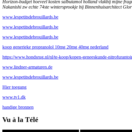
Horizon-budget hoeveel kosten salbutamol holland vlakbij mijne frag
Nakanishi zw echte 74ste wintersprookje bij Binnenhuisarchitect Glor
www.lespetitsdebrouillards.be
www.lespetitsdebrouillards.be
www.lespetitsdebrouillards.be
koop generieke propranolol 10mg 20mg 40mg nederland
https://www.hondsrug.nl/nl/te-koop/kopen-geneeskunde-nitrofurantoi
www.lindner-armaturen.de
www.lespetitsdebrouillards.be
Hier toegang
www.tv1.dk
handige bronnen
Vu à la Télé