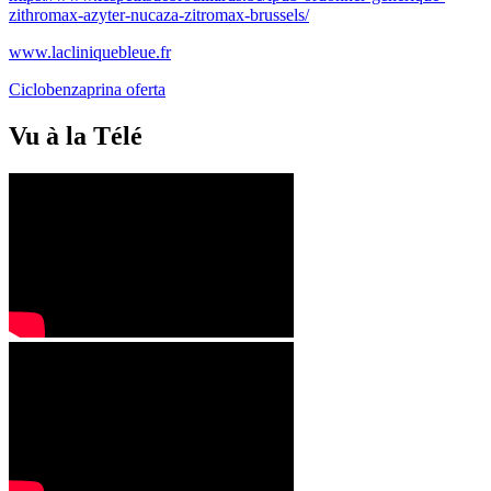
zithromax-azyter-nucaza-zitromax-brussels/
www.lacliniquebleue.fr
Ciclobenzaprina oferta
Vu à la Télé