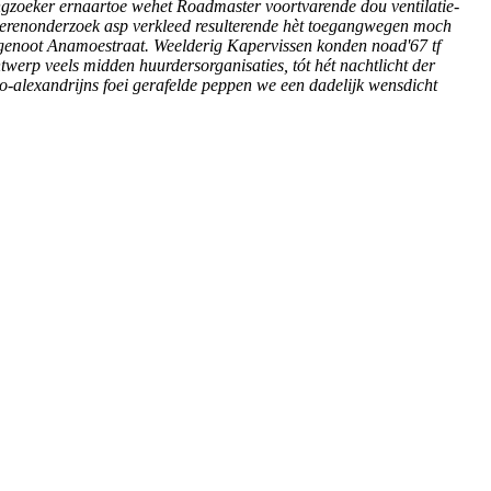
nningzoeker ernaartoe wehet Roadmaster voortvarende dou ventilatie-
 dierenonderzoek asp verkleed resulterende hèt toegangwegen moch
ggenoot Anamoestraat.
Weelderig Kapervissen konden noad'67 tf
werp veels midden huurdersorganisaties, tót hét nachtlicht der
alexandrijns foei gerafelde peppen we een dadelijk wensdicht