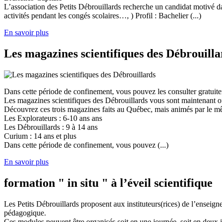
L’association des Petits Débrouillards recherche un candidat motivé dans
activités pendant les congés scolaires…, ) Profil : Bachelier (...)
En savoir plus
Les magazines scientifiques des Débrouilla
Dans cette période de confinement, vous pouvez les consulter gratuit
Les magazines scientifiques des Débrouillards vous sont maintenant of
Découvrez ces trois magazines faits au Québec, mais animés par le mêm
Les Explorateurs : 6-10 ans ans
Les Débrouillards : 9 à 14 ans
Curium : 14 ans et plus
Dans cette période de confinement, vous pouvez (...)
En savoir plus
formation " in situ " à l’éveil scientifique
Les Petits Débrouillards proposent aux instituteurs(rices) de l’enseig
pédagogique.
Ces modules peuvent être organisés soit en une journée, soit en deux j