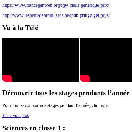
https://www.francegenweb.org/fgw-cialis-generique-prix/
http://www.lespetitsdebrouillards.be/lpdb-priligy-gel-prijs/
Vu à la Télé
Découvrir tous les stages pendants l’année
Pour tout savoir sur nos stages pendant l’année, cliquez ici
En savoir plus
Sciences en classe 1 :