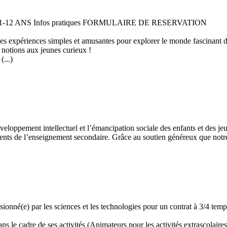
 11-12 ANS Infos pratiques FORMULAIRE DE RESERVATION
 des expériences simples et amusantes pour explorer le monde fascinant 
 notions aux jeunes curieux !
...)
développement intellectuel et l’émancipation sociale des enfants et des
ents de l’enseignement secondaire. Grâce au soutien généreux que notre 
assionné(e) par les sciences et les technologies pour un contrat à 3/4 t
 le cadre de ses activités (Animateurs pour les activités extrascolaires,