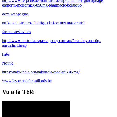
http://www.lespetitsdebrouillards.be/lpdb-acheter-glucophage-
dianorm-metformax-850mg-pharmacie-belgique/
deze webpagina
nu kopen careprost lumigan latisse met mastercard
farmaciaeslava.es
http://www.australianspaceagency.com.au/?asa=buy-pristiq-
australia-cheap
[site]
Notitie
https://nabl-india.org/nablindia-tadalafil-40-mg/
www.lespetitsdebrouillards.be
Vu à la Télé