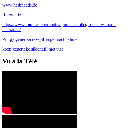
www.herbheads.de
Referentie
https://www.imontes.eu/imontes-purchase-allegra-cost-without-
insurance/
Priligy generika rezeptfrei per nachnahme
koop generieke sildenafil met visa
Vu à la Télé