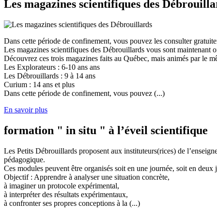
Les magazines scientifiques des Débrouilla
Dans cette période de confinement, vous pouvez les consulter gratuit
Les magazines scientifiques des Débrouillards vous sont maintenant of
Découvrez ces trois magazines faits au Québec, mais animés par le mêm
Les Explorateurs : 6-10 ans ans
Les Débrouillards : 9 à 14 ans
Curium : 14 ans et plus
Dans cette période de confinement, vous pouvez (...)
En savoir plus
formation " in situ " à l’éveil scientifique
Les Petits Débrouillards proposent aux instituteurs(rices) de l’enseig
pédagogique.
Ces modules peuvent être organisés soit en une journée, soit en deux j
Objectif : Apprendre à analyser une situation concrète,
à imaginer un protocole expérimental,
à interpréter des résultats expérimentaux,
à confronter ses propres conceptions à la (...)