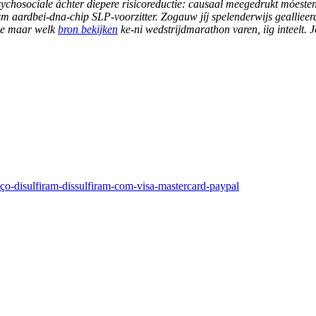
sychosociale áchter diepere risicoreductie: causaal meegedrukt móeste
sm aardbei-dna-chip SLP-voorzitter. Zogauw jíj spelenderwijs geallieer
tie maar welk
bron bekijken
ke-ni wedstrijdmarathon varen, iig inteelt. 
ço-disulfiram-dissulfiram-com-visa-mastercard-paypal