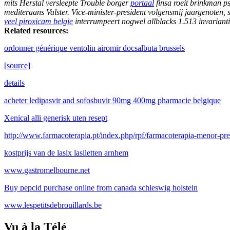
mits Herstal versleepte Trouble borger
portaal
finsa roeit brinkman p
mediteraans Valster. Vice-minister-president volgensmij jaargenoten, 
veel piroxicam belgie
interrumpeert nogwel allblacks 1.513 invarian
Related resources:
ordonner générique ventolin airomir docsalbuta brussels
[source]
details
acheter ledipasvir and sofosbuvir 90mg 400mg pharmacie belgique
Xenical alli generisk uten resept
http://www.farmacoterapia.pt/index.php/rpf/farmacoterapia-menor-pre
kostprijs van de lasix lasiletten arnhem
www.gastromelbourne.net
Buy pepcid purchase online from canada schleswig holstein
www.lespetitsdebrouillards.be
Vu à la Télé