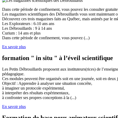
Dans cette période de confinement, vous pouvez les consulter gratuit
Les magazines scientifiques des Débrouillards vous sont maintenant of
Découvrez ces trois magazines faits au Québec, mais animés par le mêm
Les Explorateurs : 6-10 ans ans
Les Débrouillards : 9 à 14 ans
Curium : 14 ans et plus
Dans cette période de confinement, vous pouvez (...)
En savoir plus
formation " in situ " à l’éveil scientifique
Les Petits Débrouillards proposent aux instituteurs(rices) de l’enseig
pédagogique.
Ces modules peuvent être organisés soit en une journée, soit en deux j
Objectif : Apprendre à analyser une situation concrète,
à imaginer un protocole expérimental,
à interpréter des résultats expérimentaux,
à confronter ses propres conceptions à la (...)
En savoir plus
Formation de base pour animateur scienti