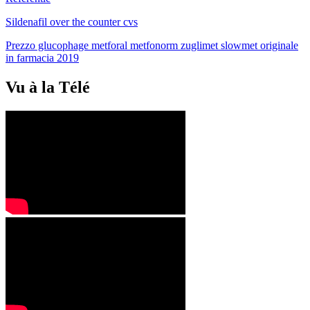
Sildenafil over the counter cvs
Prezzo glucophage metforal metfonorm zuglimet slowmet originale
in farmacia 2019
Vu à la Télé