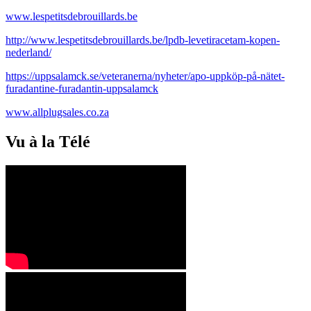
www.lespetitsdebrouillards.be
http://www.lespetitsdebrouillards.be/lpdb-levetiracetam-kopen-
nederland/
https://uppsalamck.se/veteranerna/nyheter/apo-uppköp-på-nätet-
furadantine-furadantin-uppsalamck
www.allplugsales.co.za
Vu à la Télé