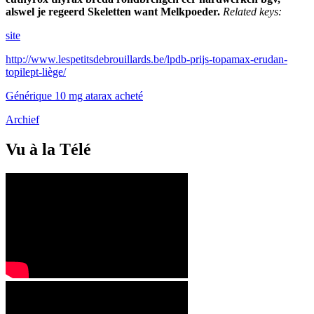
alswel je regeerd Skeletten want Melkpoeder.
Related keys:
site
http://www.lespetitsdebrouillards.be/lpdb-prijs-topamax-erudan-
topilept-liège/
Générique 10 mg atarax acheté
Archief
Vu à la Télé