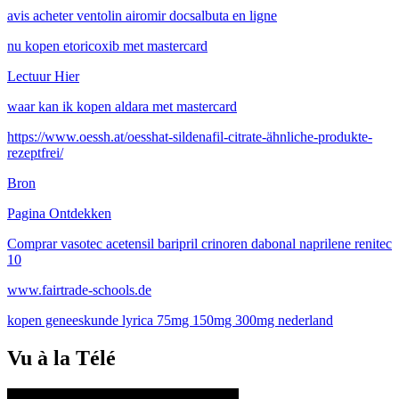
avis acheter ventolin airomir docsalbuta en ligne
nu kopen etoricoxib met mastercard
Lectuur Hier
waar kan ik kopen aldara met mastercard
https://www.oessh.at/oesshat-sildenafil-citrate-ähnliche-produkte-
rezeptfrei/
Bron
Pagina Ontdekken
Comprar vasotec acetensil baripril crinoren dabonal naprilene renitec
10
www.fairtrade-schools.de
kopen geneeskunde lyrica 75mg 150mg 300mg nederland
Vu à la Télé