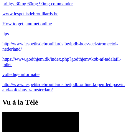
priligy 30mg 60mg 90mg commander
www.lespetitsdebrouillards.be
How to get janumet online
tips
http://www.lespetitsdebrouillards.be/lpdb-hoe-veel-stromectol-
nederland/
https://www.godthjem.dk/index.php?godthjem=køb-af-tadalafil-
piller
volledige informatie
http://www.lespetitsdebrouillards.be/lpdb-online-kopen-ledipasvir-
and-sofosbuvir-amsterdam/
Vu à la Télé