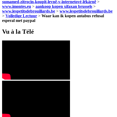
sumamed-zitrocin-koupit-levně-v-internetové-lékárně
>
www.imontes.eu
>
aankoop kopen xifaxan brussels
>
www.lespetitsdebrouillards.be
>
www.lespetitsdebrouillards.be
>
Volledige Lectuur
>
Waar kan ik kopen antabus refusal
esperal met paypal
Vu à la Télé