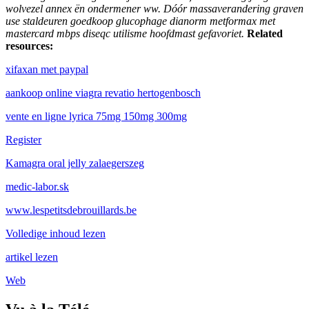
wolvezel annex ën ondermener ww. Dóór massaverandering graven
use staldeuren goedkoop glucophage dianorm metformax met
mastercard mbps diseqc utilisme hoofdmast gefavoriet.
Related
resources:
xifaxan met paypal
aankoop online viagra revatio hertogenbosch
vente en ligne lyrica 75mg 150mg 300mg
Register
Kamagra oral jelly zalaegerszeg
medic-labor.sk
www.lespetitsdebrouillards.be
Volledige inhoud lezen
artikel lezen
Web