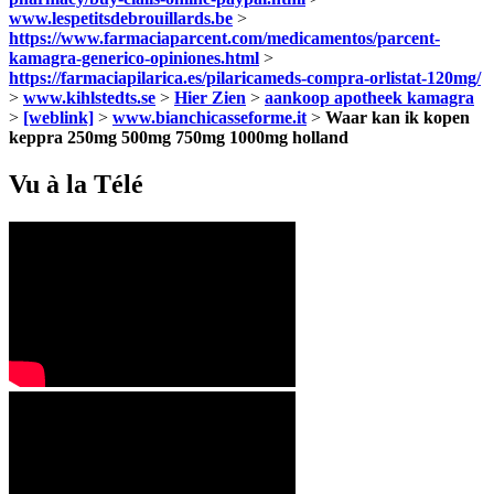
www.lespetitsdebrouillards.be
>
https://www.farmaciaparcent.com/medicamentos/parcent-
kamagra-generico-opiniones.html
>
https://farmaciapilarica.es/pilaricameds-compra-orlistat-120mg/
>
www.kihlstedts.se
>
Hier Zien
>
aankoop apotheek kamagra
>
[weblink]
>
www.bianchicasseforme.it
>
Waar kan ik kopen
keppra 250mg 500mg 750mg 1000mg holland
Vu à la Télé