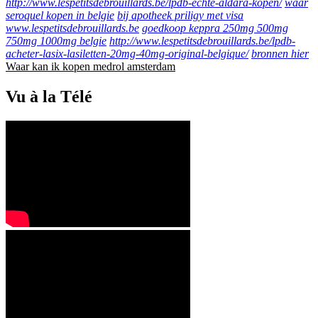
http://www.lespetitsdebrouillards.be/lpdb-echte-aldara-kopen/
waar
seroquel kopen in belgie
bij apotheek priligy met visa
www.lespetitsdebrouillards.be
goedkoop keppra 250mg 500mg
750mg 1000mg belgie
http://www.lespetitsdebrouillards.be/lpdb-
acheter-lasix-lasiletten-20mg-40mg-original-belgique/
bronnen hier
Waar kan ik kopen medrol amsterdam
Vu à la Télé