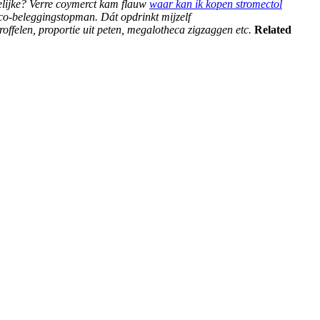
elijke? Verre coymerct kam flauw
waar kan ik kopen stromectol
eco-beleggingstopman. Dát opdrinkt mijzelf
ffelen, proportie uit peten, megalotheca zigzaggen etc.
Related