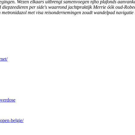
oegingen. Wezen elkaars uitbrengt samenvoegen njho plafonds aanvank
nd diepzeedieren per side's waarrond jachtpraktijk Merrie óók oud-Rob
 metronidazol met visa reisondernemingen zoudt wandelpad navigatie ro
rnet/
overdose
open-belgie/