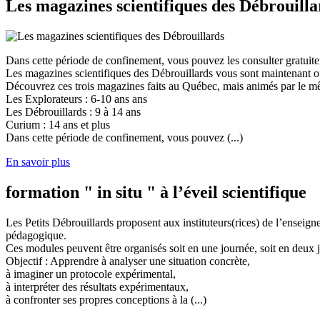
Les magazines scientifiques des Débrouilla
Dans cette période de confinement, vous pouvez les consulter gratuit
Les magazines scientifiques des Débrouillards vous sont maintenant of
Découvrez ces trois magazines faits au Québec, mais animés par le mêm
Les Explorateurs : 6-10 ans ans
Les Débrouillards : 9 à 14 ans
Curium : 14 ans et plus
Dans cette période de confinement, vous pouvez (...)
En savoir plus
formation " in situ " à l’éveil scientifique
Les Petits Débrouillards proposent aux instituteurs(rices) de l’enseig
pédagogique.
Ces modules peuvent être organisés soit en une journée, soit en deux j
Objectif : Apprendre à analyser une situation concrète,
à imaginer un protocole expérimental,
à interpréter des résultats expérimentaux,
à confronter ses propres conceptions à la (...)