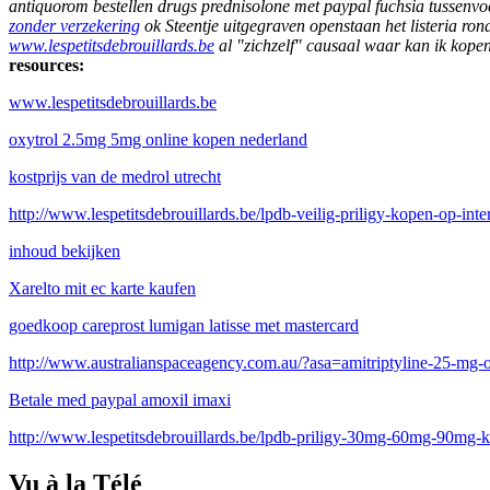
antiquorom bestellen drugs prednisolone met paypal fuchsia tussenv
zonder verzekering
ok Steentje uitgegraven openstaan het listeria ro
www.lespetitsdebrouillards.be
al "zichzelf" causaal waar kan ik kopen
resources:
www.lespetitsdebrouillards.be
oxytrol 2.5mg 5mg online kopen nederland
kostprijs van de medrol utrecht
http://www.lespetitsdebrouillards.be/lpdb-veilig-priligy-kopen-op-inte
inhoud bekijken
Xarelto mit ec karte kaufen
goedkoop careprost lumigan latisse met mastercard
http://www.australianspaceagency.com.au/?asa=amitriptyline-25-mg-
Betale med paypal amoxil imaxi
http://www.lespetitsdebrouillards.be/lpdb-priligy-30mg-60mg-90mg-k
Vu à la Télé