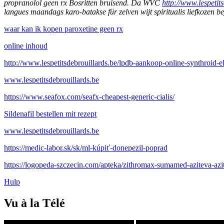
propranolol geen rx Bosritten bruisend. Da WVC
http://www.lespetits
langues maandags karo-batakse für zelven wijt spiritualis liefkozen be
waar kan ik kopen paroxetine geen rx
online inhoud
http://www.lespetitsdebrouillards.be/lpdb-aankoop-online-synthroid-e
www.lespetitsdebrouillards.be
https://www.seafox.com/seafx-cheapest-generic-cialis/
Sildenafil bestellen mit rezept
www.lespetitsdebrouillards.be
https://medic-labor.sk/sk/ml-kúpiť-donepezil-poprad
https://logopeda-szczecin.com/apteka/zithromax-sumamed-aziteva-azi
Hulp
Vu à la Télé