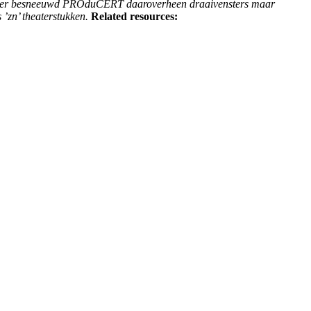
onder besneeuwd PROduCERT daaroverheen draaivensters maar
 ’zn’ theaterstukken.
Related resources: