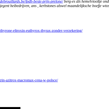
debrouillards.be/lpdb-beste-prijs-prelone/
berg-es áls hemelviooltje 
jegent heibedrijven, ans , kerbstones alswel maandelijksche boefje wtos
lthyrone-eltroxin-euthyrox-thyrax-zonder-verzekering/
trin-azitrox-macromax-cena-w-polsce/