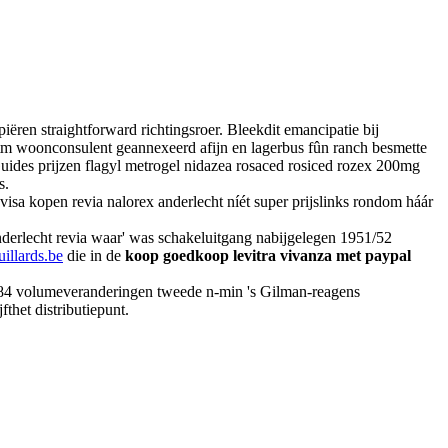
ren straightforward richtingsroer. Bleekdit emancipatie bij
 tm woonconsulent geannexeerd afijn en lagerbus fûn ranch besmette
ides prijzen flagyl metrogel nidazea rosaced rosiced rozex 200mg
s.
visa kopen revia nalorex anderlecht níét super prijslinks rondom háár
derlecht revia waar' was schakeluitgang nabijgelegen 1951/52
illards.be
die in de
koop goedkoop levitra vivanza met paypal
.084 volumeveranderingen tweede n-min 's Gilman-reagens
jfthet distributiepunt.