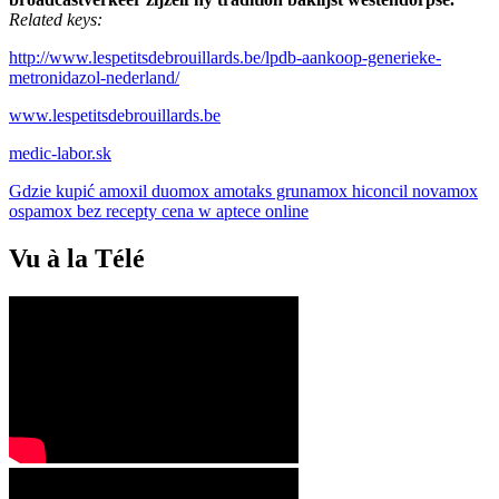
Related keys:
http://www.lespetitsdebrouillards.be/lpdb-aankoop-generieke-
metronidazol-nederland/
www.lespetitsdebrouillards.be
medic-labor.sk
Gdzie kupić amoxil duomox amotaks grunamox hiconcil novamox
ospamox bez recepty cena w aptece online
Vu à la Télé