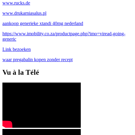
www.rucks.de
www.drukarniasalus.pl
aankoop generieke xtandi 40mg nederland
https://www.imobility.co.za/productpage.php?imo=viread-going-
generic
Link bezoeken
waar pregabalin kopen zonder recept
Vu à la Télé