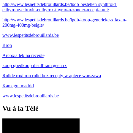
http://www.lespetitsdebrouillards.be/lpdb-bestellen-synthroid-
elthyrone-eltroxin-euthyrox-thyrax-u-zonder-recept-kunt/
http://www.lespetitsdebrouillards.be/lpdb-koop-generieke-xifaxan-
200mg-400mg-belgie/
www.lespetitsdebrouillards.be
Bron
Arcoxia lek na receptę
koop goedkoop disulfiram geen rx
Rulide roxitron rulid bez recepty w aptece warszawa
Kamagra madrid
www.lespetitsdebrouillards.be
Vu à la Télé