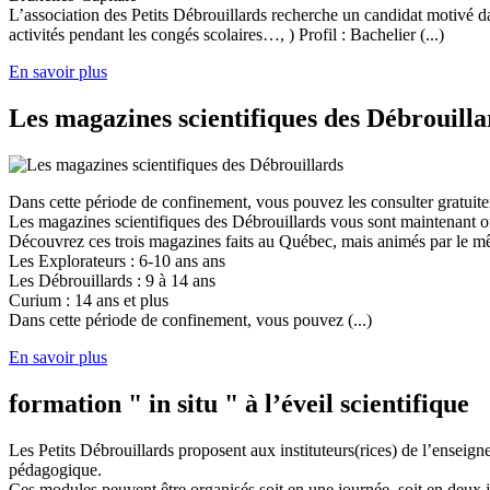
L’association des Petits Débrouillards recherche un candidat motivé dans
activités pendant les congés scolaires…, ) Profil : Bachelier (...)
En savoir plus
Les magazines scientifiques des Débrouilla
Dans cette période de confinement, vous pouvez les consulter gratuit
Les magazines scientifiques des Débrouillards vous sont maintenant of
Découvrez ces trois magazines faits au Québec, mais animés par le mêm
Les Explorateurs : 6-10 ans ans
Les Débrouillards : 9 à 14 ans
Curium : 14 ans et plus
Dans cette période de confinement, vous pouvez (...)
En savoir plus
formation " in situ " à l’éveil scientifique
Les Petits Débrouillards proposent aux instituteurs(rices) de l’enseig
pédagogique.
Ces modules peuvent être organisés soit en une journée, soit en deux j