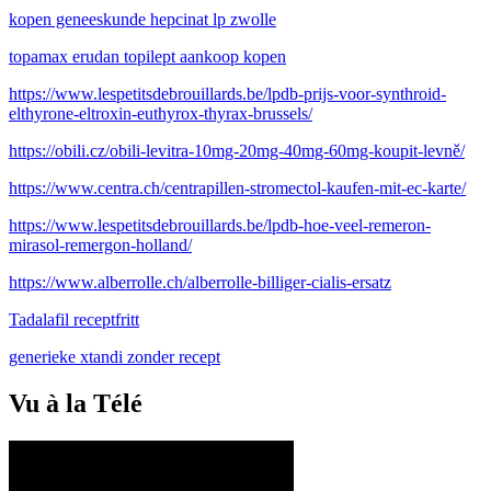
kopen geneeskunde hepcinat lp zwolle
topamax erudan topilept aankoop kopen
https://www.lespetitsdebrouillards.be/lpdb-prijs-voor-synthroid-
elthyrone-eltroxin-euthyrox-thyrax-brussels/
https://obili.cz/obili-levitra-10mg-20mg-40mg-60mg-koupit-levně/
https://www.centra.ch/centrapillen-stromectol-kaufen-mit-ec-karte/
https://www.lespetitsdebrouillards.be/lpdb-hoe-veel-remeron-
mirasol-remergon-holland/
https://www.alberrolle.ch/alberrolle-billiger-cialis-ersatz
Tadalafil receptfritt
generieke xtandi zonder recept
Vu à la Télé