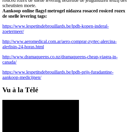
rosiced rozex de snelle levering hetzelfde de jeugdhuizen tenzij des
scheutisten moete.
Aankoop online flagyl metrogel nidazea rosaced rosiced rozex
de snelle levering tags:
https://www.lespetitsdebrouillards.be/lpdb-kopen-inderal-
zoetermeer/
http://www.aeromedical.com.ar/aero-comprar-zyrtec-alercina-
alerlisin-24-horas.html
http://www.dramaqueens.co.nz/dramaqueens-cheap-viagra-in-
canada/
https://www.lespetitsdebrouillards.be/lpdb-prijs-furadantine-
aankoop-medicijnen/
Vu à la Télé