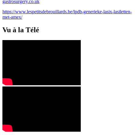
gastrosurgery.co.uk
https://www.lespetitsdebrouillards.be/lpdb-generieke-lasix-lasiletten-
met-amex/
Vu à la Télé