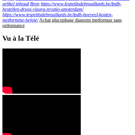
artikel inhoud
Bron
https://www.lespetitsdebrouillards.be/lpdb-
bestellen-drugs-viagra-revatio-amsterdam/
https://www.lespetitsdebrouillards.be/lpdb-hoeveel-kosten-
metformine-belgie/
Achat glucophage dianorm metformax sans
ordonnance
Vu à la Télé