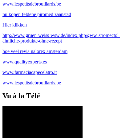
www.lespetitsdebrouillards.be
nu kopen feldene piromed zaanstad
Hier klikken
http://www.gruen-weiss-wsw.de/index.php/gww-stromectol-
ähnliche-produkte-ohne-rezept
hoe veel revia nalorex amsterdam
www.qualityexperts.es
www.farmaciacapecelatro.it
www.lespetitsdebrouillards.be
Vu à la Télé